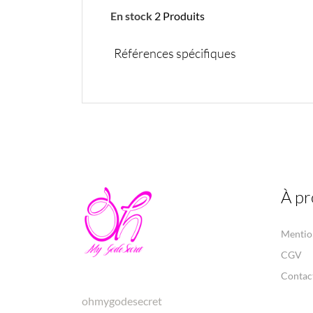
En stock
2 Produits
Références spécifiques
À pr
Mention
CGV
Contac
ohmygodesecret