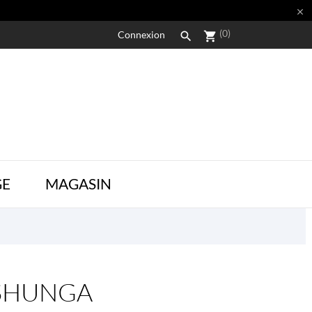

(0)
Connexion

shopping_cart
GE
MAGASIN
e SHUNGA