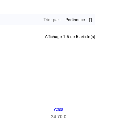

Trier par :
Pertinence
Affichage 1-5 de 5 article(s)
G308

APERÇU RAPIDE
34,70 €