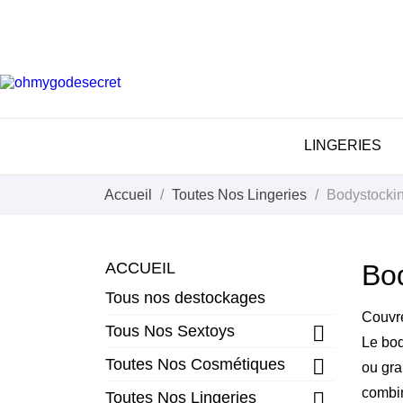
LINGERIES
Accueil
Toutes Nos Lingeries
Bodystocki
ACCUEIL
Bo
Tous nos destockages
Couvre
Tous Nos Sextoys

Le bod
Toutes Nos Cosmétiques

ou gra
combin
Toutes Nos Lingeries
