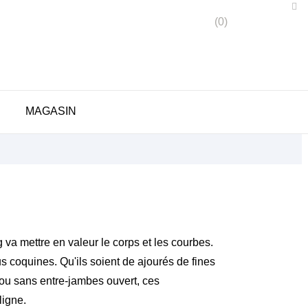

shopping_cart
(0)
Connexion

MAGASIN
 va mettre en valeur le corps et les courbes.
s coquines. Qu'ils soient de ajourés de fines
 ou sans entre-jambes ouvert, ces
ligne.