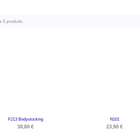
 a 5 produits.
F213 Bodystocking
N101


APERÇU RAPIDE
APERÇU RAPIDE
38,80 €
23,90 €