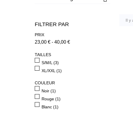
Il y
FILTRER PAR
PRIX
23,00 € - 40,00 €
TAILLES
S/M/L
(3)
XL/XXL
(1)
COULEUR
Noir
(1)
Rouge
(1)
Blanc
(1)