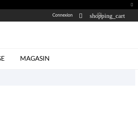


shopping_cart
(0)
Connexion
GE
MAGASIN