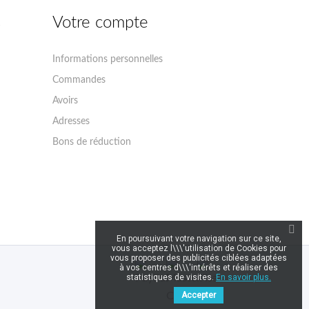
s
Votre compte
Informations personnelles
Commandes
Avoirs
Adresses
Bons de réduction
En poursuivant votre navigation sur ce site,
vous acceptez l\\\'utilisation de Cookies pour
vous proposer des publicités ciblées adaptées
à vos centres d\\\'intérêts et réaliser des
statistiques de visites.
En savoir plus.
Accepter