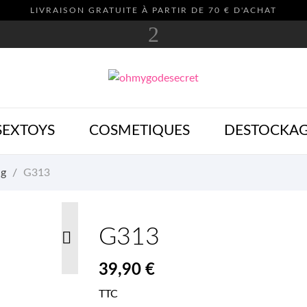
LIVRAISON GRATUITE À PARTIR DE 70 € D'ACHAT
SEXTOYS
COSMETIQUES
DESTOCKA
ng
G313
G313

39,90 €
TTC