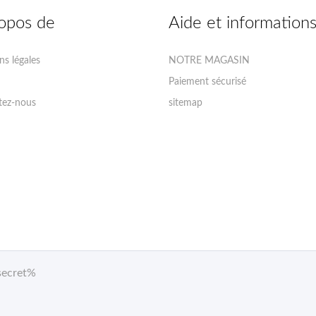
opos de
Aide et information
s légales
NOTRE MAGASIN
Paiement sécurisé
tez-nous
sitemap
secret%