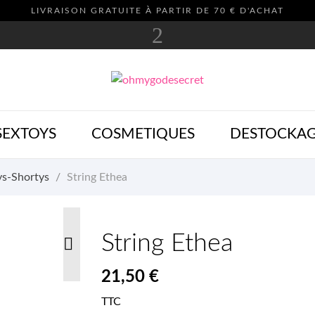
LIVRAISON GRATUITE À PARTIR DE 70 € D'ACHAT
SEXTOYS
COSMETIQUES
DESTOCKA
ys-Shortys
String Ethea
String Ethea

21,50 €
TTC