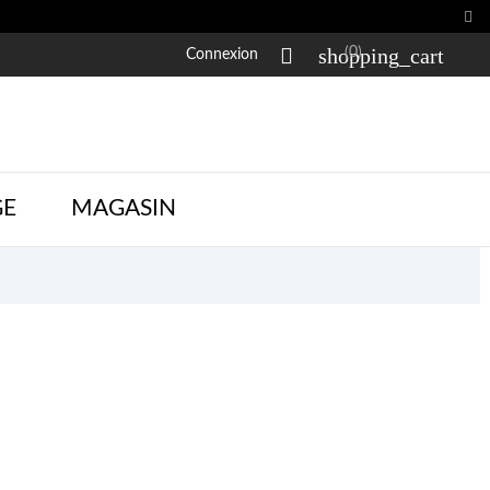


shopping_cart
(0)
Connexion
GE
MAGASIN